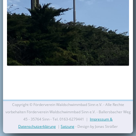
Copyright ©
Förderverein Waldschwimmbad Sinn e.V. - Alle Rechte
vorbehalten Förderverein Waldschwimmbad Sinn e.V. - Ballersbacher Weg
45 - 35764 Sinn - Tel. 0163-6279441 |
Impressum &
Datenschutzerklärung
|
Satzung
- Design by Jonas Sträßer