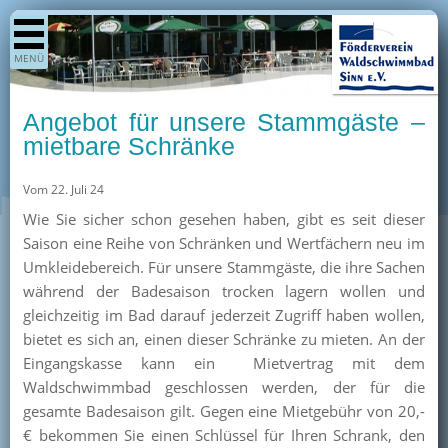
Shop
MENÜ
Aktuelles
Generationenpark
Angebot für unsere Stammgäste –
Termine
mietbare Schränke
Berichte
Vom 22. Juli 24
Bilder
Wie Sie sicher schon gesehen haben, gibt es seit dieser
Öffnungszeiten / Preise
Saison eine Reihe von Schränken und Wertfächern neu im
Umkleidebereich. Für unsere Stammgäste, die ihre Sachen
Kurse
während der Badesaison trocken lagern wollen und
Kioskangebote
gleichzeitig im Bad darauf jederzeit Zugriff haben wollen,
bietet es sich an, einen dieser Schränke zu mieten. An der
Unterstützer
Eingangskasse kann ein Mietvertrag mit dem
Über uns
Waldschwimmbad geschlossen werden, der für die
gesamte Badesaison gilt. Gegen eine Mietgebühr von 20,-
Team
€ bekommen Sie einen Schlüssel für Ihren Schrank, den
Pressearchiv