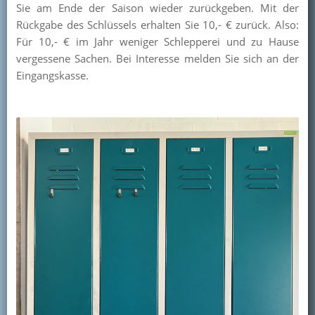
Sie am Ende der Saison wieder zurückgeben. Mit der
Kontakt
Rückgabe des Schlüssels erhalten Sie 10,- € zurück. Also:
Für 10,- € im Jahr weniger Schlepperei und zu Hause
Mitglied werden
vergessene Sachen. Bei Interesse melden Sie sich an der
Eingangskasse.