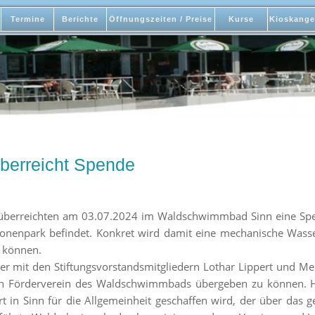
Termine
Berichte
Öffnungszeiten / Preise
Kurse
Kioskange
überreicht Spende
n überreichten am 03.07.2024 im Waldschwimmbad Sinn eine Spe
onenpark befindet. Konkret wird damit eine mechanische Wass
 können.
 mit den Stiftungsvorstandsmitgliedern Lothar Lippert und Mel
den Förderverein des Waldschwimmbads übergeben zu können. 
 in Sinn für die Allgemeinheit geschaffen wird, der über das 