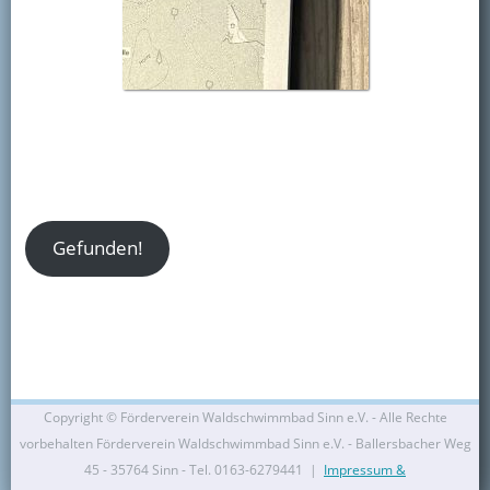
Kontakt
Mitglied werden
Gefunden!
Copyright ©
Förderverein Waldschwimmbad Sinn e.V. - Alle Rechte
vorbehalten Förderverein Waldschwimmbad Sinn e.V. - Ballersbacher Weg
45 - 35764 Sinn - Tel. 0163-6279441 |
Impressum &