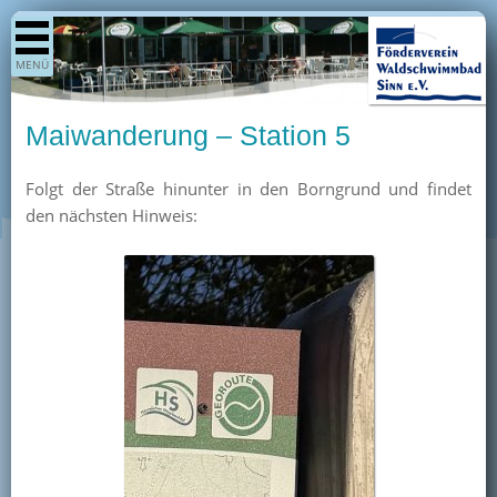
Shop
MENÜ
Aktuelles
Generationenpark
Maiwanderung – Station 5
Termine
Folgt der Straße hinunter in den Borngrund und findet
Berichte
den nächsten Hinweis:
Bilder
Öffnungszeiten / Preise
Kurse
Kioskangebote
Unterstützer
Über uns
Team
Pressearchiv