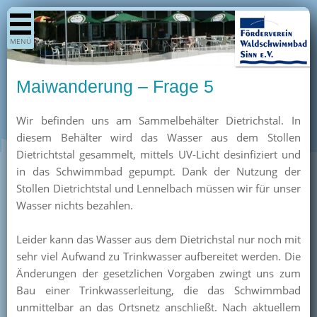
Shop
MENÜ
Aktuelles
Generationenpark
Maiwanderung – Frage 5
Termine
Wir befinden uns am Sammelbehälter Dietrichstal. In
Berichte
diesem Behälter wird das Wasser aus dem Stollen
Bilder
Dietrichtstal gesammelt, mittels UV-Licht desinfiziert und
Öffnungszeiten / Preise
in das Schwimmbad gepumpt. Dank der Nutzung der
Stollen Dietrichtstal und Lennelbach müssen wir für unser
Kurse
Wasser nichts bezahlen.
Kioskangebote
Leider kann das Wasser aus dem Dietrichstal nur noch mit
Unterstützer
sehr viel Aufwand zu Trinkwasser aufbereitet werden. Die
Über uns
Änderungen der gesetzlichen Vorgaben zwingt uns zum
Bau einer Trinkwasserleitung, die das Schwimmbad
Team
unmittelbar an das Ortsnetz anschließt. Nach aktuellem
Pressearchiv