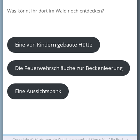
Kontakt
Was könnt ihr dort im Wald noch entdecken?
Mitglied werden
Eine von Kindern gebaute Hütte
Die Feuerwehrschläuche zur Beckenleerung
Eine Aussichtsbank
Copyright ©
Förderverein Waldschwimmbad Sinn e.V. - Alle Rechte