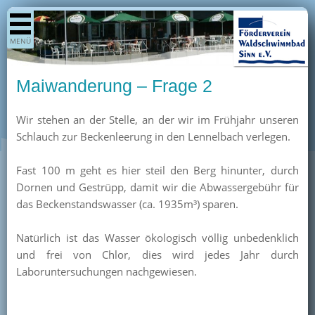
Shop
MENÜ
Aktuelles
Generationenpark
Maiwanderung – Frage 2
Termine
Wir stehen an der Stelle, an der wir im Frühjahr unseren
Berichte
Schlauch zur Beckenleerung in den Lennelbach verlegen.
Bilder
Öffnungszeiten / Preise
Fast 100 m geht es hier steil den Berg hinunter, durch
Dornen und Gestrüpp, damit wir die Abwassergebühr für
Kurse
das Beckenstandswasser (ca. 1935m³) sparen.
Kioskangebote
Natürlich ist das Wasser ökologisch völlig unbedenklich
Unterstützer
und frei von Chlor, dies wird jedes Jahr durch
Über uns
Laboruntersuchungen nachgewiesen.
Team
Pressearchiv