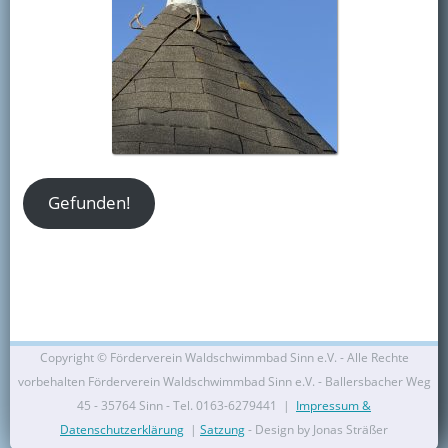
Kontakt
Mitglied werden
Gefunden!
Copyright ©
Förderverein Waldschwimmbad Sinn e.V. - Alle Rechte
vorbehalten Förderverein Waldschwimmbad Sinn e.V. - Ballersbacher Weg
45 - 35764 Sinn - Tel. 0163-6279441 |
Impressum &
Datenschutzerklärung
|
Satzung
- Design by Jonas Sträßer