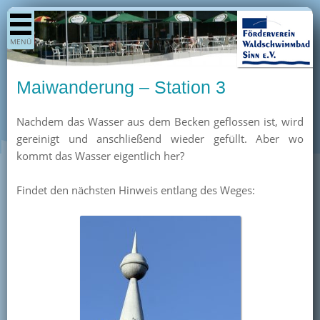
Shop
MENÜ
Aktuelles
Generationenpark
Maiwanderung – Station 3
Termine
Nachdem das Wasser aus dem Becken geflossen ist, wird
Berichte
gereinigt und anschließend wieder gefüllt. Aber wo
Bilder
kommt das Wasser eigentlich her?
Öffnungszeiten / Preise
Findet den nächsten Hinweis entlang des Weges:
Kurse
Kioskangebote
Unterstützer
Über uns
Team
Pressearchiv