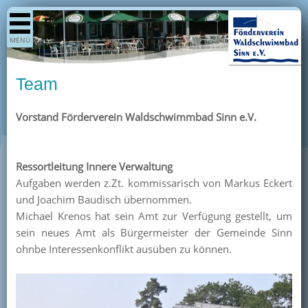
Shop
MENÜ
Aktuelles
Generationenpark
Team
Termine
Vorstand Förderverein Waldschwimmbad Sinn e.V.
Berichte
Bilder
Öffnungszeiten / Preise
Ressortleitung Innere Verwaltung
Aufgaben werden z.Zt. kommissarisch von Markus Eckert
Kurse
und Joachim Baudisch übernommen.
Kioskangebote
Michael Krenos hat sein Amt zur Verfügung gestellt, um
sein neues Amt als Bürgermeister der Gemeinde Sinn
Unterstützer
ohnbe Interessenkonflikt ausüben zu können.
Über uns
Team
Pressearchiv