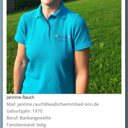
Jannine Rauch
Mail: jannine.rauch@wadschwimmbad-sinn.de
Geburtsjahr: 1970
Beruf: Bankangestellte
Familienstand: ledig