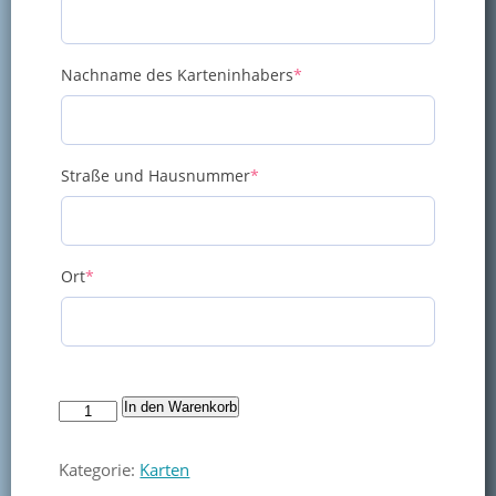
(required)
Nachname des Karteninhabers
*
(required)
Straße und Hausnummer
*
(required)
Ort
*
10er-
In den Warenkorb
Karte
Jugendliche
Kategorie:
Karten
Menge