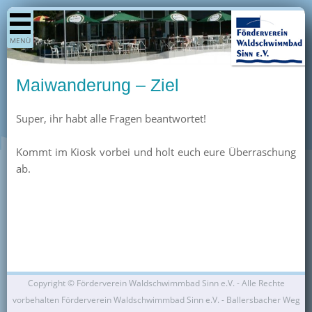
Shop
MENÜ
Aktuelles
Generationenpark
Maiwanderung – Ziel
Termine
Super, ihr habt alle Fragen beantwortet!
Berichte
Bilder
Kommt im Kiosk vorbei und holt euch eure Überraschung
Öffnungszeiten / Preise
ab.
Kurse
Kioskangebote
Unterstützer
Über uns
Copyright ©
Förderverein Waldschwimmbad Sinn e.V. - Alle Rechte
Team
vorbehalten Förderverein Waldschwimmbad Sinn e.V. - Ballersbacher Weg
Pressearchiv