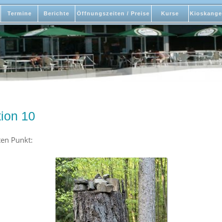
Termine
Berichte
Öffnungszeiten / Preise
Kurse
Kioskange
ion 10
ten Punkt: