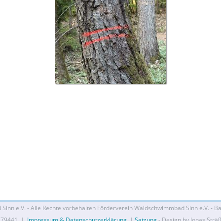
nn e.V. - Alle Rechte vorbehalten Förderverein Waldschwimmbad Sinn e.V. - Bal
279441 |
Impressum & Datenschutzerklärung
|
Satzung
- Design by Jonas Strä