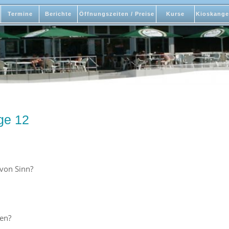
Termine
Berichte
Öffnungszeiten / Preise
Kurse
Kioskange
ge 12
 von Sinn?
en?