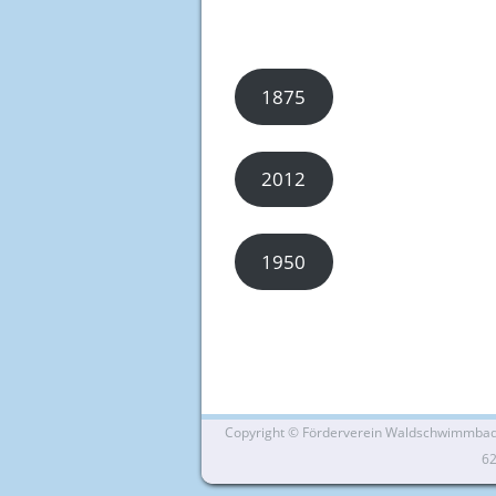
1875
2012
1950
Copyright ©
Förderverein Waldschwimmbad Si
6