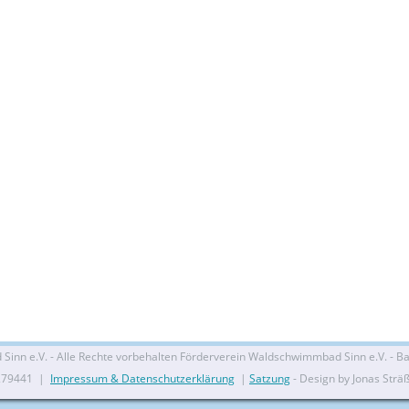
nn e.V. - Alle Rechte vorbehalten Förderverein Waldschwimmbad Sinn e.V. - Bal
279441 |
Impressum & Datenschutzerklärung
|
Satzung
- Design by Jonas Strä