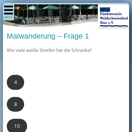
Shop
MENÜ
Aktuelles
Generationenpark
Maiwanderung – Frage 1
Termine
Wie viele weiße Streifen hat die Schranke?
Berichte
Bilder
Öffnungszeiten / Preise
Kurse
4
Kioskangebote
Unterstützer
8
Über uns
Team
10
Pressearchiv