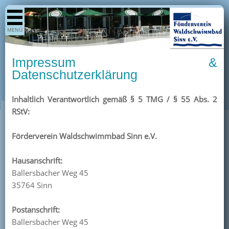
Shop
MENÜ
Aktuelles
Generationenpark
Impressum &
Termine
Datenschutzerklärung
Berichte
Inhaltlich Verantwortlich gemäß § 5 TMG / § 55 Abs. 2
Bilder
RStV:
Öffnungszeiten / Preise
Förderverein Waldschwimmbad Sinn e.V.
Kurse
Kioskangebote
Hausanschrift:
Ballersbacher Weg 45
Unterstützer
35764 Sinn
Über uns
Postanschrift:
Team
Ballersbacher Weg 45
Pressearchiv