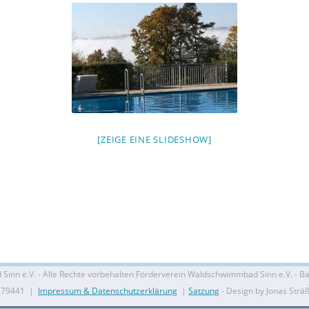
[ZEIGE EINE SLIDESHOW]
nn e.V. - Alle Rechte vorbehalten Förderverein Waldschwimmbad Sinn e.V. - Bal
279441 |
Impressum & Datenschutzerklärung
|
Satzung
- Design by Jonas Strä