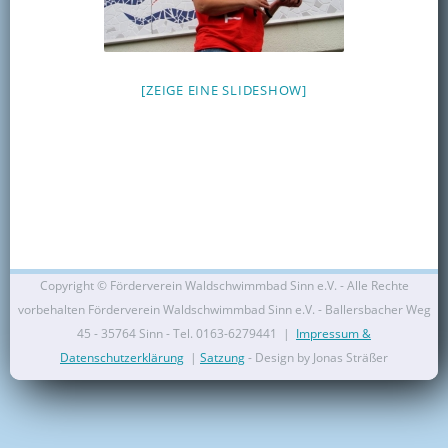
Kontakt
Mitglied werden
[ZEIGE EINE SLIDESHOW]
Copyright ©
Förderverein Waldschwimmbad Sinn e.V. - Alle Rechte
vorbehalten Förderverein Waldschwimmbad Sinn e.V. - Ballersbacher Weg
45 - 35764 Sinn - Tel. 0163-6279441 |
Impressum &
Datenschutzerklärung
|
Satzung
- Design by Jonas Sträßer