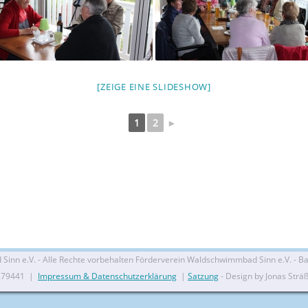
[ZEIGE EINE SLIDESHOW]
1
2
►
nn e.V. - Alle Rechte vorbehalten Förderverein Waldschwimmbad Sinn e.V. - Bal
279441 |
Impressum & Datenschutzerklärung
|
Satzung
- Design by Jonas Strä