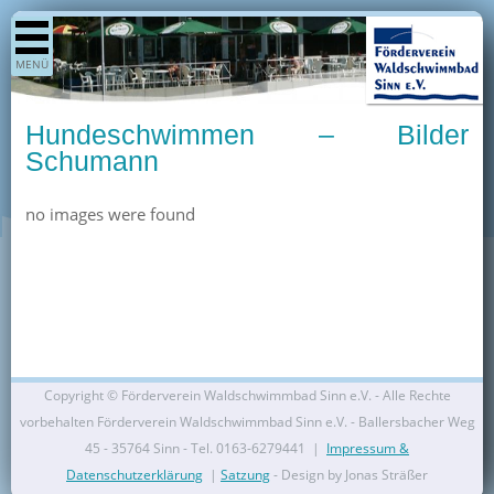
Shop
MENÜ
Aktuelles
Generationenpark
Hundeschwimmen – Bilder
Termine
Schumann
Berichte
no images were found
Bilder
Öffnungszeiten / Preise
Kurse
Kioskangebote
Unterstützer
Copyright ©
Förderverein Waldschwimmbad Sinn e.V. - Alle Rechte
Über uns
vorbehalten Förderverein Waldschwimmbad Sinn e.V. - Ballersbacher Weg
45 - 35764 Sinn - Tel. 0163-6279441 |
Impressum &
Team
Datenschutzerklärung
|
Satzung
- Design by Jonas Sträßer
Pressearchiv