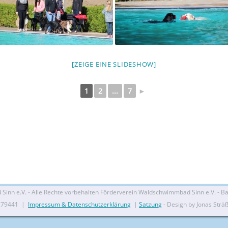
[ZEIGE EINE SLIDESHOW]
1
2
...
7
►
nn e.V. - Alle Rechte vorbehalten Förderverein Waldschwimmbad Sinn e.V. - Bal
279441 |
Impressum & Datenschutzerklärung
|
Satzung
- Design by Jonas Strä