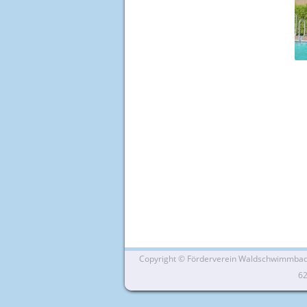
Copyright ©
Förderverein Waldschwimmbad Si
6