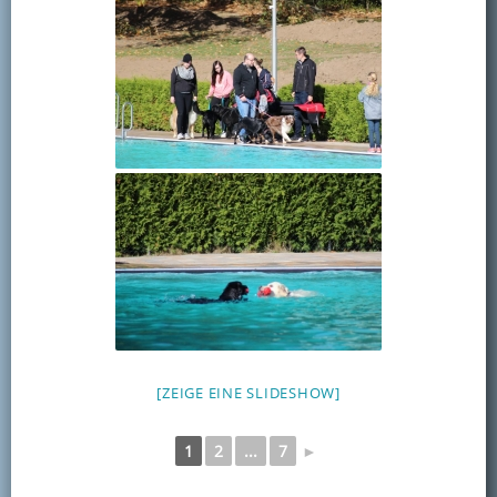
[ZEIGE EINE SLIDESHOW]
1
2
...
7
►