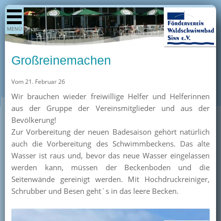
Shop
MENÜ
Aktuelles
Generationenpark
Großreinemachen
Termine
Vom 21. Februar 26
Berichte
Wir brauchen wieder freiwillige Helfer und Helferinnen
Bilder
aus der Gruppe der Vereinsmitglieder und aus der
Öffnungszeiten / Preise
Bevölkerung!
Zur Vorbereitung der neuen Badesaison gehört natürlich
Kurse
auch die Vorbereitung des Schwimmbeckens. Das alte
Kioskangebote
Wasser ist raus und, bevor das neue Wasser eingelassen
werden kann, müssen der Beckenboden und die
Unterstützer
Seitenwände gereinigt werden. Mit Hochdruckreiniger,
Über uns
Schrubber und Besen geht´s in das leere Becken.
Team
Pressearchiv