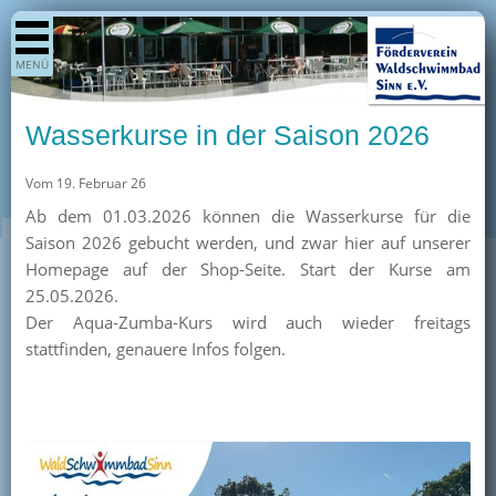
Shop
MENÜ
Aktuelles
Generationenpark
Wasserkurse in der Saison 2026
Termine
Vom 19. Februar 26
Berichte
Ab dem 01.03.2026 können die Wasserkurse für die
Bilder
Saison 2026 gebucht werden, und zwar hier auf unserer
Öffnungszeiten / Preise
Homepage auf der Shop-Seite. Start der Kurse am
25.05.2026.
Kurse
Der Aqua-Zumba-Kurs wird auch wieder freitags
Kioskangebote
stattfinden, genauere Infos folgen.
Unterstützer
Über uns
Team
Pressearchiv