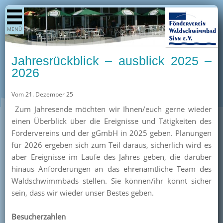
Shop
MENÜ
Aktuelles
Generationenpark
Jahresrückblick – ausblick 2025 –
Termine
2026
Berichte
Vom 21. Dezember 25
Bilder
Zum Jahresende möchten wir Ihnen/euch gerne wieder
Öffnungszeiten / Preise
einen Überblick über die Ereignisse und Tätigkeiten des
Fördervereins und der gGmbH in 2025 geben. Planungen
Kurse
für 2026 ergeben sich zum Teil daraus, sicherlich wird es
Kioskangebote
aber Ereignisse im Laufe des Jahres geben, die darüber
hinaus Anforderungen an das ehrenamtliche Team des
Unterstützer
Waldschwimmbads stellen. Sie können/ihr könnt sicher
Über uns
sein, dass wir wieder unser Bestes geben.
Team
Besucherzahlen
Pressearchiv