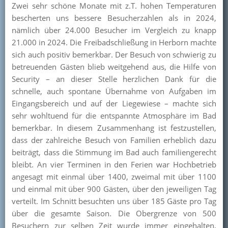
Zwei sehr schöne Monate mit z.T. hohen Temperaturen
Kontakt
bescherten uns bessere Besucherzahlen als in 2024,
nämlich über 24.000 Besucher im Vergleich zu knapp
Mitglied werden
21.000 in 2024. Die Freibadschließung in Herborn machte
sich auch positiv bemerkbar. Der Besuch von schwierig zu
betreuenden Gästen blieb weitgehend aus, die Hilfe von
Security – an dieser Stelle herzlichen Dank für die
schnelle, auch spontane Übernahme von Aufgaben im
Eingangsbereich und auf der Liegewiese – machte sich
sehr wohltuend für die entspannte Atmosphäre im Bad
bemerkbar. In diesem Zusammenhang ist festzustellen,
dass der zahlreiche Besuch von Familien erheblich dazu
beiträgt, dass die Stimmung im Bad auch familiengerecht
bleibt. An vier Terminen in den Ferien war Hochbetrieb
angesagt mit einmal über 1400, zweimal mit über 1100
und einmal mit über 900 Gästen, über den jeweiligen Tag
verteilt. Im Schnitt besuchten uns über 185 Gäste pro Tag
über die gesamte Saison. Die Obergrenze von 500
Besuchern zur selben Zeit wurde immer eingehalten,