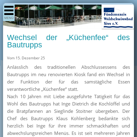
Shop
MENÜ
Aktuelles
Generationenpark
Wechsel der „Küchenfee“ des
Termine
Bautrupps
Berichte
Vom 15. Dezember 25
Bilder
Anlässlich des traditionellen Abschlussessens des
Öffnungszeiten / Preise
Bautrupps im neu renovierten Kiosk fand ein Wechsel in
der Funktion der für das samstägliche Essen
Kurse
verantwortliche „Küchenfee“ statt.
Kioskangebote
Nach 10 Jahren mit Liebe ausgeführte Tätigkeit für das
Wohl des Bautrupps hat Inge Dietrich die Kochlöffel und
Unterstützer
die Bratpfannen an Sieglinde Stoitner übergeben. Der
Über uns
Chef des Bautrupps Klaus Kohlenberg bedankte sich
herzlich bei Inge für ihre immer schmackhaften und
Team
abwechslungsreichen Menüs. Es ist seit mehreren Jahren
Pressearchiv