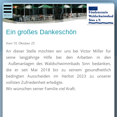
Shop
MENÜ
Aktuelles
Generationenpark
Ein großes Dankeschön
Termine
Vom 10. Oktober 25
Berichte
An dieser Stelle möchten wir uns bei Victor Miller für
Bilder
seine langjährige Hilfe bei den Arbeiten in den
Öffnungszeiten / Preise
Außenanlagen des Waldschwimmbads Sinn bedanken,
die er seit Mai 2018 bis zu seinem gesundheitlich
Kurse
bedingten Ausscheiden im Herbst 2023 zu unserer
Kioskangebote
vollsten Zufriedenheit erledigte.
Wir wünschen seiner Familie viel Kraft.
Unterstützer
Über uns
Team
Pressearchiv