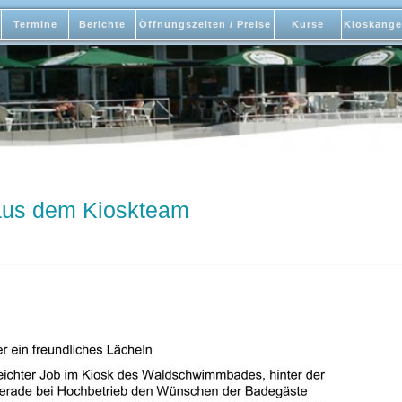
Termine
Berichte
Öffnungszeiten / Preise
Kurse
Kioskange
 aus dem Kioskteam