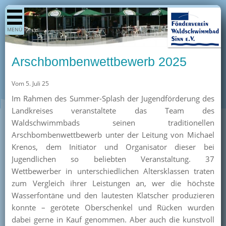
Shop
MENÜ
Aktuelles
Generationenpark
Arschbombenwettbewerb 2025
Termine
Vom 5. Juli 25
Berichte
Im Rahmen des Summer-Splash der Jugendförderung des
Bilder
Landkreises veranstaltete das Team des
Öffnungszeiten / Preise
Waldschwimmbads seinen traditionellen
Arschbombenwettbewerb unter der Leitung von Michael
Kurse
Krenos, dem Initiator und Organisator dieser bei
Kioskangebote
Jugendlichen so beliebten Veranstaltung. 37
Wettbewerber in unterschiedlichen Altersklassen traten
Unterstützer
zum Vergleich ihrer Leistungen an, wer die höchste
Über uns
Wasserfontäne und den lautesten Klatscher produzieren
konnte – gerötete Oberschenkel und Rücken wurden
Team
dabei gerne in Kauf genommen. Aber auch die kunstvoll
Pressearchiv