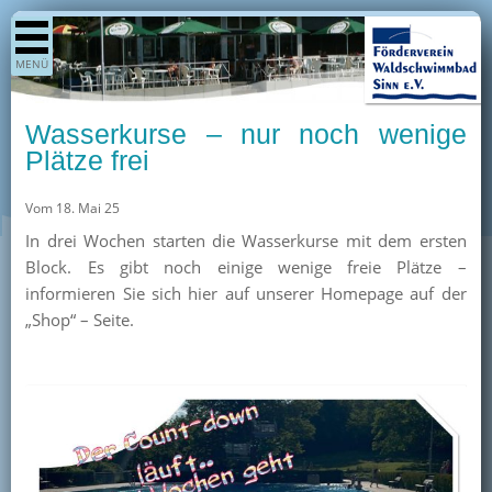
Shop
MENÜ
Aktuelles
Generationenpark
Wasserkurse – nur noch wenige
Termine
Plätze frei
Berichte
Vom 18. Mai 25
Bilder
In drei Wochen starten die Wasserkurse mit dem ersten
Öffnungszeiten / Preise
Block. Es gibt noch einige wenige freie Plätze –
informieren Sie sich hier auf unserer Homepage auf der
Kurse
„Shop“ – Seite.
Kioskangebote
Unterstützer
Über uns
Team
Pressearchiv