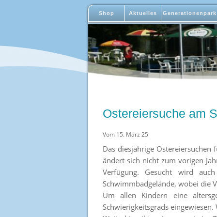
Shop
Aktuelles
Generationenpark
Ostereiersuche am S
Vom 15. März 25
Das diesjährige Ostereiersuchen f
ändert sich nicht zum vorigen Jah
Verfügung. Gesucht wird auch
Schwimmbadgelände, wobei die Ver
Um allen Kindern eine altersg
Schwierigkeitsgrads eingewiesen. 