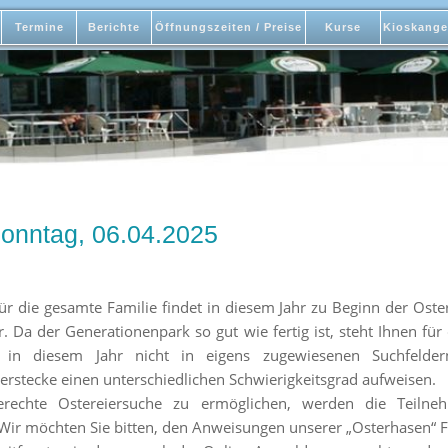
Termine
Berichte
Öffnungszeiten / Preise
Kurse
Kioskange
onntag, 06.04.2025
ür die gesamte Familie findet in diesem Jahr zu Beginn der Oster
r. Da der Generationenpark so gut wie fertig ist, steht Ihnen für
 in diesem Jahr nicht in eigens zugewiesenen Suchfeld
stecke einen unterschiedlichen Schwierigkeitsgrad aufweisen.
erechte Ostereiersuche zu ermöglichen, werden die Teiln
Wir möchten Sie bitten, den Anweisungen unserer „Osterhasen“ Fo