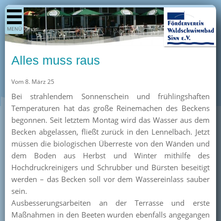
Shop
MENÜ
Aktuelles
Generationenpark
Alles muss raus
Termine
Vom 8. März 25
Berichte
Bei strahlendem Sonnenschein und frühlingshaften
Bilder
Temperaturen hat das große Reinemachen des Beckens
Öffnungszeiten / Preise
begonnen. Seit letztem Montag wird das Wasser aus dem
Becken abgelassen, fließt zurück in den Lennelbach. Jetzt
Kurse
müssen die biologischen Überreste von den Wänden und
Kioskangebote
dem Boden aus Herbst und Winter mithilfe des
Hochdruckreinigers und Schrubber und Bürsten beseitigt
Unterstützer
werden – das Becken soll vor dem Wassereinlass sauber
Über uns
sein.
Ausbesserungsarbeiten an der Terrasse und erste
Team
Maßnahmen in den Beeten wurden ebenfalls angegangen
Pressearchiv