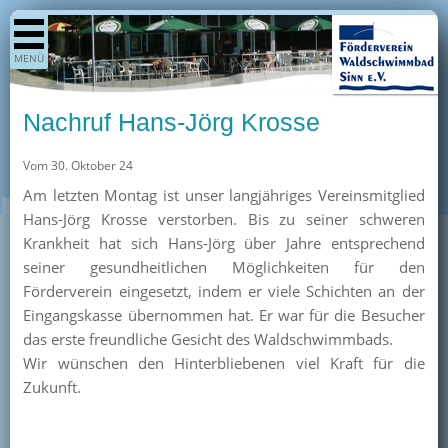
Shop
MENÜ
Aktuelles
Generationenpark
Nachruf Hans-Jörg Krosse
Termine
Vom 30. Oktober 24
Berichte
Am letzten Montag ist unser langjähriges Vereinsmitglied
Bilder
Hans-Jörg Krosse verstorben. Bis zu seiner schweren
Öffnungszeiten / Preise
Krankheit hat sich Hans-Jörg über Jahre entsprechend
seiner gesundheitlichen Möglichkeiten für den
Kurse
Förderverein eingesetzt, indem er viele Schichten an der
Kioskangebote
Eingangskasse übernommen hat. Er war für die Besucher
das erste freundliche Gesicht des Waldschwimmbads.
Unterstützer
Wir wünschen den Hinterbliebenen viel Kraft für die
Über uns
Zukunft.
Team
Pressearchiv