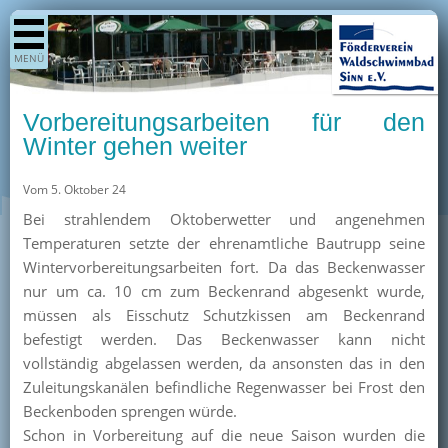
Shop
MENÜ
Aktuelles
Generationenpark
Vorbereitungsarbeiten für den
Termine
Winter gehen weiter
Berichte
Vom 5. Oktober 24
Bilder
Bei strahlendem Oktoberwetter und angenehmen
Öffnungszeiten / Preise
Temperaturen setzte der ehrenamtliche Bautrupp seine
Wintervorbereitungsarbeiten fort. Da das Beckenwasser
Kurse
nur um ca. 10 cm zum Beckenrand abgesenkt wurde,
Kioskangebote
müssen als Eisschutz Schutzkissen am Beckenrand
befestigt werden. Das Beckenwasser kann nicht
Unterstützer
vollständig abgelassen werden, da ansonsten das in den
Über uns
Zuleitungskanälen befindliche Regenwasser bei Frost den
Beckenboden sprengen würde.
Team
Schon in Vorbereitung auf die neue Saison wurden die
Pressearchiv