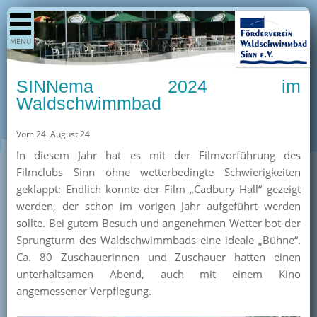
Shop
MENÜ
Aktuelles
Generationenpark
SINNema 2024 im
Termine
Waldschwimmbad
Berichte
Vom 24. August 24
Bilder
In diesem Jahr hat es mit der Filmvorführung des
Öffnungszeiten / Preise
Filmclubs Sinn ohne wetterbedingte Schwierigkeiten
geklappt: Endlich konnte der Film „Cadbury Hall“ gezeigt
Kurse
werden, der schon im vorigen Jahr aufgeführt werden
Kioskangebote
sollte. Bei gutem Besuch und angenehmen Wetter bot der
Sprungturm des Waldschwimmbads eine ideale „Bühne“.
Unterstützer
Ca. 80 Zuschauerinnen und Zuschauer hatten einen
Über uns
unterhaltsamen Abend, auch mit einem Kino
angemessener Verpflegung.
Team
Pressearchiv