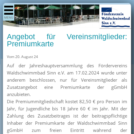
Shop
MENÜ
Aktuelles
Generationenpark
Angebot für Vereinsmitglieder:
Termine
Premiumkarte
Berichte
Vom 20. August 24
Bilder
Auf der Jahreshauptversammlung des Fördervereins
Öffnungszeiten / Preise
Waldschwimmbad Sinn e.V. am 17.02.2024 wurde unter
anderem beschlossen, nur für Vereinsmitglieder als
Kurse
Zusatzangebot eine Premiumkarte der gGmbH
Kioskangebote
anzubieten.
Die Premiummitgliedschaft kostet 82,50 € pro Person im
Unterstützer
Jahr, für Jugendliche bis 18 Jahre 60 € im Jahr. Mit der
Über uns
Zahlung des Zusatzbeitrages ist der beitragspflichtige
Inhaber der Premiumkarte der Waldschwimmbad Sinn
Team
gGmbH zum freien Eintritt während der
Pressearchiv