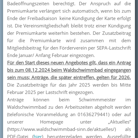
Badeöffnungszeiten berechtigt. Der Anspruch auf die
Kontakt
Premiumkarte verlängert sich automatisch, wenn bis zum
Ende der Freibadsaison keine Kündigung der Karte erfolgt
Mitglied werden
ist. Die Vereinsmitgliedschaft bleibt trotz einer Kündigung
der Premiumkarte weiterhin bestehen. Der Zusatzbeitrag
für die Premiumkarte wird zusammen mit dem
Mitgliedsbeitrag für den Förderverein per SEPA-Lastschrift
Ende Januar/ Anfang Februar eingezogen.
Für den Start dieses neuen Angebotes gilt, dass ein Antrag
bis zum 08.12.2024 beim Waldschwimmbad eingegangen
sein muss; Anträge, die später eintreffen, gelten für 2026.
Die Zusatzbeiträge für das Jahr 2025 werden bis Mitte
Februar 2025 per Lastschrift eingezogen.
Anträge können beim Schwimmmeister im
Waldschwimmbad zu den Arbeitszeiten abgeholt werden
(telefonische Voranmeldung an 01636279441) oder auf
unserer Homepage unter „Aktuelles“
(https://www.waldschwimmbad-sinn.de/aktuelles/) als
PDF-Datei (
hier
) heruntergeladen werden. Ausgefüllte