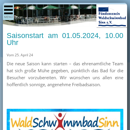
Shop
MENÜ
Aktuelles
Generationenpark
Saisonstart am 01.05.2024, 10.00
Termine
Uhr
Berichte
Vom 25. April 24
Bilder
Die neue Saison kann starten – das ehrenamtliche Team
Öffnungszeiten / Preise
hat sich große Mühe gegeben, pünktlich das Bad für die
Besucher vorzubereiten. Wir wünschen uns allen eine
Kurse
hoffentlich sonnige, angenehme Freibadsaison.
Kioskangebote
Unterstützer
Über uns
Team
Pressearchiv