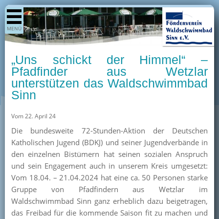
Shop
MENÜ
Aktuelles
Generationenpark
„Uns schickt der Himmel“ –
Termine
Pfadfinder aus Wetzlar
unterstützen das Waldschwimmbad
Berichte
Sinn
Bilder
Öffnungszeiten / Preise
Vom 22. April 24
Die bundesweite 72-Stunden-Aktion der Deutschen
Kurse
Katholischen Jugend (BDKJ) und seiner Jugendverbände in
Kioskangebote
den einzelnen Bistümern hat seinen sozialen Anspruch
und sein Engagement auch in unserem Kreis umgesetzt:
Unterstützer
Vom 18.04. – 21.04.2024 hat eine ca. 50 Personen starke
Über uns
Gruppe von Pfadfindern aus Wetzlar im
Waldschwimmbad Sinn ganz erheblich dazu beigetragen,
Team
das Freibad für die kommende Saison fit zu machen und
Pressearchiv