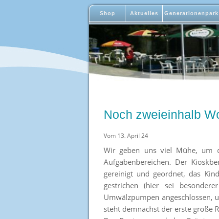
Shop
Aktuelles
Generationenpark
Noch zweieinhalb Wo
Vom 13. April 24
Wir geben uns viel Mühe, um da
Aufgabenbereichen. Der Kioskb
gereinigt und geordnet, das Kin
gestrichen (hier sei besonder
Umwälzpumpen angeschlossen, und 
steht demnächst der erste große R