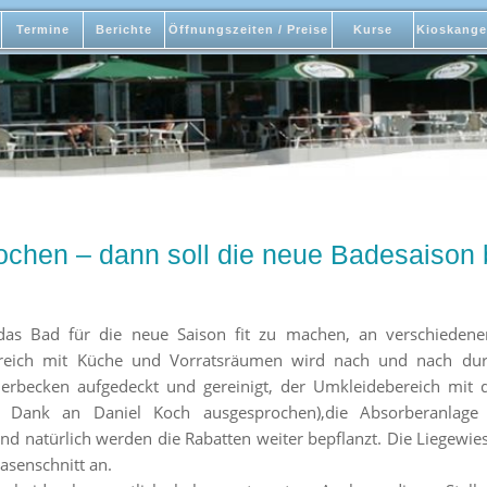
Termine
Berichte
Öffnungszeiten / Preise
Kurse
Kioskange
chen – dann soll die neue Badesaison
s Bad für die neue Saison fit zu machen, an verschiedene
ereich mit Küche und Vorratsräumen wird nach und nach dur
derbecken aufgedeckt und gereinigt, der Umkleidebereich mi
er Dank an Daniel Koch ausgesprochen),die Absorberanlag
natürlich werden die Rabatten weiter bepflanzt. Die Liegewies
asenschnitt an.