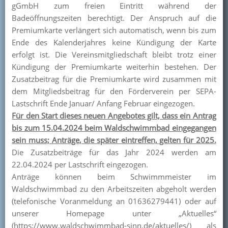
gGmbH zum freien Eintritt während der
Kontakt
Badeöffnungszeiten berechtigt. Der Anspruch auf die
Premiumkarte verlängert sich automatisch, wenn bis zum
Mitglied werden
Ende des Kalenderjahres keine Kündigung der Karte
erfolgt ist. Die Vereinsmitgliedschaft bleibt trotz einer
Kündigung der Premiumkarte weiterhin bestehen. Der
Zusatzbeitrag für die Premiumkarte wird zusammen mit
dem Mitgliedsbeitrag für den Förderverein per SEPA-
Lastschrift Ende Januar/ Anfang Februar eingezogen.
Für den Start dieses neuen Angebotes gilt, dass ein Antrag
bis zum 15.04.2024 beim Waldschwimmbad eingegangen
sein muss; Anträge, die später eintreffen, gelten für 2025.
Die Zusatzbeiträge für das Jahr 2024 werden am
22.04.2024 per Lastschrift eingezogen.
Anträge können beim Schwimmmeister im
Waldschwimmbad zu den Arbeitszeiten abgeholt werden
(telefonische Voranmeldung an 01636279441) oder auf
unserer Homepage unter „Aktuelles“
(https://www.waldschwimmbad-sinn.de/aktuelles/) als