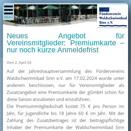
Shop
MENÜ
Aktuelles
Generationenpark
Neues Angebot für
Termine
Vereinsmitglieder: Premiumkarte –
nur noch kurze Anmeldefrist
Berichte
Bilder
Vom 2. April 24
Öffnungszeiten / Preise
Auf der Jahreshauptversammlung des Fördervereins
Waldschwimmbad Sinn e.V. am 17.02.2024 wurde unter
Kurse
anderem beschlossen, nur für Vereinsmitglieder als
Kioskangebote
Zusatzangebot eine Premiumkarte der gGmbH schon für
diese Saison anzubieten und einzuführen.
Unterstützer
Die Premiummitgliedschaft kostet 75 € pro Person im
Über uns
Jahr, für Jugendliche bis 18 Jahre 60 € im Jahr. Mit der
Zahlung des Zusatzbeitrages ist der beitragspflichtige
Team
Inhaber der Premiumkarte der Waldschwimmbad Sinn
Pressearchiv