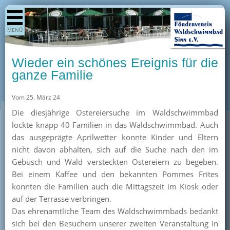
Shop
MENÜ
Aktuelles
Generationenpark
Wieder ein schönes Ereignis für die
Termine
ganze Familie
Berichte
Vom 25. März 24
Bilder
Die diesjährige Ostereiersuche im Waldschwimmbad
Öffnungszeiten / Preise
lockte knapp 40 Familien in das Waldschwimmbad. Auch
das ausgeprägte Aprilwetter konnte Kinder und Eltern
Kurse
nicht davon abhalten, sich auf die Suche nach den im
Kioskangebote
Gebüsch und Wald versteckten Ostereiern zu begeben.
Bei einem Kaffee und den bekannten Pommes Frites
Unterstützer
konnten die Familien auch die Mittagszeit im Kiosk oder
Über uns
auf der Terrasse verbringen.
Das ehrenamtliche Team des Waldschwimmbads bedankt
Team
sich bei den Besuchern unserer zweiten Veranstaltung in
Pressearchiv