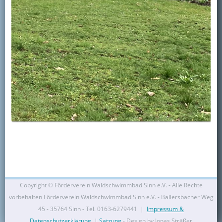
Copyright ©
Förderverein Waldschwimmbad Sinn e.V. - Alle Rechte
vorbehalten Förderverein Waldschwimmbad Sinn e.V. - Ballersbacher Weg
45 - 35764 Sinn - Tel. 0163-6279441 |
Impressum &
Datenschutzerklärung
|
Satzung
- Design by Jonas Sträßer