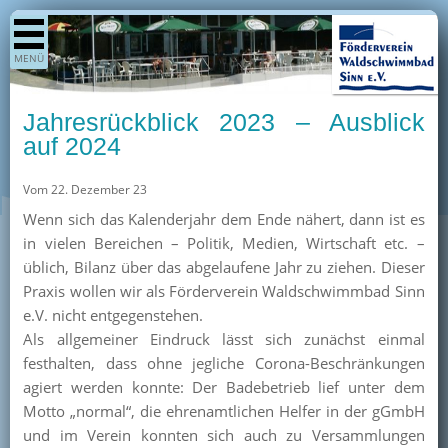
Shop
MENÜ
Aktuelles
Generationenpark
Jahresrückblick 2023 – Ausblick
Termine
auf 2024
Berichte
Vom 22. Dezember 23
Bilder
Wenn sich das Kalenderjahr dem Ende nähert, dann ist es
Öffnungszeiten / Preise
in vielen Bereichen – Politik, Medien, Wirtschaft etc. –
üblich, Bilanz über das abgelaufene Jahr zu ziehen. Dieser
Kurse
Praxis wollen wir als Förderverein Waldschwimmbad Sinn
Kioskangebote
e.V. nicht entgegenstehen.
Als allgemeiner Eindruck lässt sich zunächst einmal
Unterstützer
festhalten, dass ohne jegliche Corona-Beschränkungen
Über uns
agiert werden konnte: Der Badebetrieb lief unter dem
Motto „normal“, die ehrenamtlichen Helfer in der gGmbH
Team
und im Verein konnten sich auch zu Versammlungen
Pressearchiv