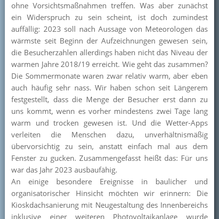
ohne Vorsichtsmaßnahmen treffen. Was aber zunächst
Kontakt
ein Widerspruch zu sein scheint, ist doch zumindest
auffällig: 2023 soll nach Aussage von Meteorologen das
Mitglied werden
wärmste seit Beginn der Aufzeichnungen gewesen sein,
die Besucherzahlen allerdings haben nicht das Niveau der
warmen Jahre 2018/19 erreicht. Wie geht das zusammen?
Die Sommermonate waren zwar relativ warm, aber eben
auch häufig sehr nass. Wir haben schon seit Längerem
festgestellt, dass die Menge der Besucher erst dann zu
uns kommt, wenn es vorher mindestens zwei Tage lang
warm und trocken gewesen ist. Und die Wetter-Apps
verleiten die Menschen dazu, unverhältnismäßig
übervorsichtig zu sein, anstatt einfach mal aus dem
Fenster zu gucken. Zusammengefasst heißt das: Für uns
war das Jahr 2023 ausbaufähig.
An einige besondere Ereignisse in baulicher und
organisatorischer Hinsicht möchten wir erinnern: Die
Kioskdachsanierung mit Neugestaltung des Innenbereichs
inklusive einer weiteren Photovoltaikanlage wurde