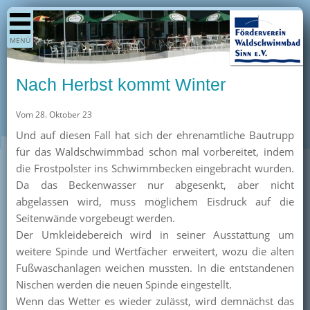
Shop
MENÜ
Aktuelles
Generationenpark
Nach Herbst kommt Winter
Termine
Vom 28. Oktober 23
Berichte
Und auf diesen Fall hat sich der ehrenamtliche Bautrupp
Bilder
für das Waldschwimmbad schon mal vorbereitet, indem
Öffnungszeiten / Preise
die Frostpolster ins Schwimmbecken eingebracht wurden.
Da das Beckenwasser nur abgesenkt, aber nicht
Kurse
abgelassen wird, muss möglichem Eisdruck auf die
Kioskangebote
Seitenwände vorgebeugt werden.
Der Umkleidebereich wird in seiner Ausstattung um
Unterstützer
weitere Spinde und Wertfächer erweitert, wozu die alten
Über uns
Fußwaschanlagen weichen mussten. In die entstandenen
Nischen werden die neuen Spinde eingestellt.
Team
Wenn das Wetter es wieder zulässt, wird demnächst das
Pressearchiv