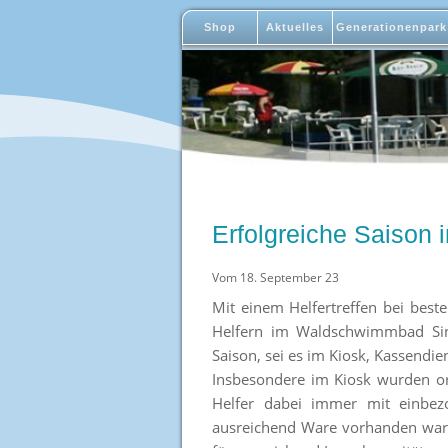
Shop
Aktuelles
Generationenpark
Erfolgreiche Saison 
Vom 18. September 23
Mit einem Helfertreffen bei bes
Helfern im Waldschwimmbad Sinn
Saison, sei es im Kiosk, Kassendi
Insbesondere im Kiosk wurden org
Helfer dabei immer mit einbezo
ausreichend Ware vorhanden war.