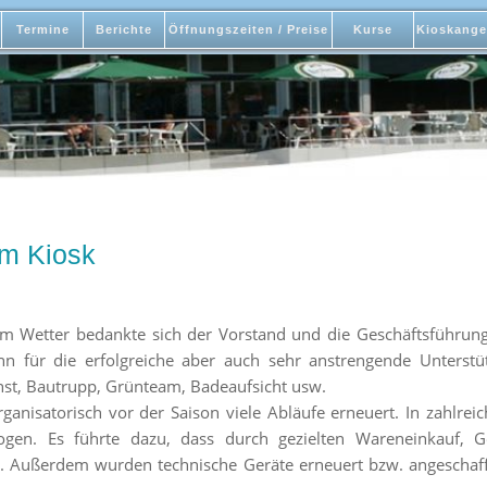
Termine
Berichte
Öffnungszeiten / Preise
Kurse
Kioskange
im Kiosk
tem Wetter bedankte sich der Vorstand und die Geschäftsführu
 für die erfolgreiche aber auch sehr anstrengende Unterst
enst, Bautrupp, Grünteam, Badeaufsicht usw.
anisatorisch vor der Saison viele Abläufe erneuert. In zahlr
gen. Es führte dazu, dass durch gezielten Wareneinkauf, 
 Außerdem wurden technische Geräte erneuert bzw. angeschafft,