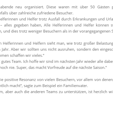
abende neu organisiert. Diese waren mit über 50 Gästen 
falls über zahlreiche zufriedene Besucher.
lferinnen und Helfer trotz Ausfall durch Erkrankungen und Urlau
 – alles gegeben haben, Alle Helferinnen und Helfer können st
, und dies trotz weniger Besuchern als in der vorangegangenen 
Helferinnen und Helfern sieht man, wie trotz großer Belastung
em Jahr. Aber wir sollten uns nicht ausruhen, sondern den eing
men schaffen wir vieles.“
 gutes Team. Ich hoffe wir sind im nächsten Jahr wieder alle dabei
noch nie. Super, das macht Vorfreude auf die nächste Saison.“
die positive Resonanz von vielen Besuchern, vor allem von denen
tlich macht“, sagte zum Beispiel ein Familienvater.
am, aber auch die anderen Teams zu unterstützen, ist herzlich w