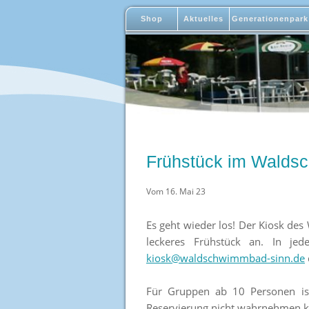
Shop
Aktuelles
Generationenpark
Frühstück im Wald
Vom 16. Mai 23
Es geht wieder los! Der Kiosk d
leckeres Frühstück an. In je
kiosk@waldschwimmbad-sinn.de
Für Gruppen ab 10 Personen ist
Reservierung nicht wahrnehmen kö