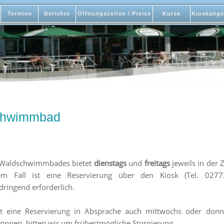
Termine
Berichte
Öffnungszeiten / Preise
Kurse
Kioskange
schwimmbad
es Waldschwimmbades bietet
dienstags
und
freitags
jeweils in der 
dem Fall ist eine Reservierung über den Kiosk (Tel. 027
dringend erforderlich.
 eine Reservierung in Absprache auch mittwochs oder donner
nnen, bitten wir um frühestmögliche Stornierung.