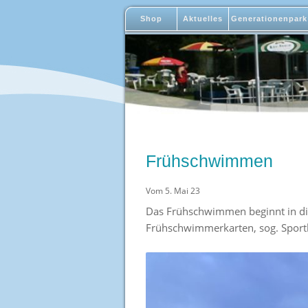
Shop
Aktuelles
Generationenpark
Frühschwimmen
Vom 5. Mai 23
Das Frühschwimmen beginnt in d
Frühschwimmerkarten, sog. Sport