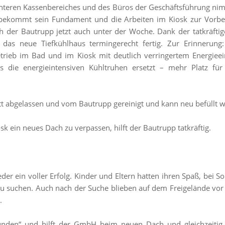
nteren Kassenbereiches und des Büros der Geschäftsführung nimm
bekommt sein Fundament und die Arbeiten im Kiosk zur Vorber
ich der Bautrupp jetzt auch unter der Woche. Dank der tatkräft
das neue Tiefkühlhaus termingerecht fertig. Zur Erinneru
ieb im Bad und im Kiosk mit deutlich verringertem Energieei
s die energieintensiven Kühltruhen ersetzt – mehr Platz fü
tt abgelassen und vom Bautrupp gereinigt und kann neu befüllt 
ein neues Dach zu verpassen, hilft der Bautrupp tatkräftig.
der ein voller Erfolg. Kinder und Eltern hatten ihren Spaß, be
zu suchen. Auch nach der Suche blieben auf dem Freigelände vo
.
unden“ und hilft der GmbH beim neuen Dach und gleichzeitig 