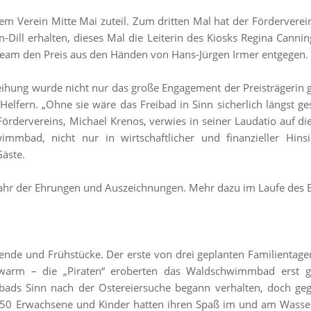
m Verein Mitte Mai zuteil. Zum dritten Mal hat der Förderver
ill erhalten, dieses Mal die Leiterin des Kiosks Regina Cannin
team den Preis aus den Händen von Hans-Jürgen Irmer entgegen.
eihung wurde nicht nur das große Engagement der Preisträgerin 
fern. „Ohne sie wäre das Freibad in Sinn sicherlich längst ges
Fördervereins, Michael Krenos, verwies in seiner Laudatio auf die
mmbad, nicht nur in wirtschaftlicher und finanzieller Hins
Gäste.
Jahr der Ehrungen und Auszeichnungen. Mehr dazu im Laufe des B
abende und Frühstücke. Der erste von drei geplanten Familienta
arm – die „Piraten“ eroberten das Waldschwimmbad erst ge
ds Sinn nach der Ostereiersuche begann verhalten, doch gege
150 Erwachsene und Kinder hatten ihren Spaß im und am Wasser 