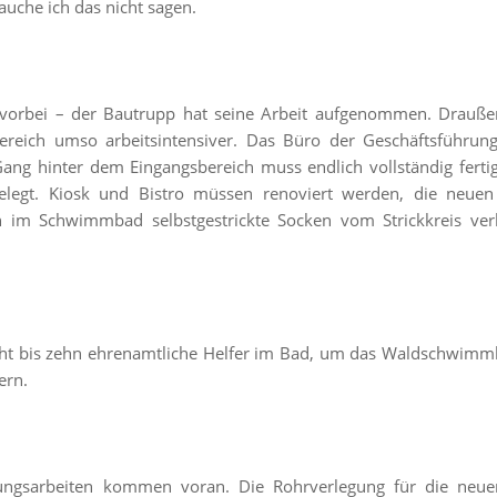
auche ich das nicht sagen.
e vorbei – der Bautrupp hat seine Arbeit aufgenommen. Drauß
bereich umso arbeitsintensiver. Das Büro der Geschäftsführ
 Gang hinter dem Eingangsbereich muss endlich vollständig ferti
legt. Kiosk und Bistro müssen renoviert werden, die neue
en im Schwimmbad selbstgestrickte Socken vom Strickkreis ve
cht bis zehn ehrenamtliche Helfer im Bad, um das Waldschwimmb
ern.
ungsarbeiten kommen voran. Die Rohrverlegung für die neuen