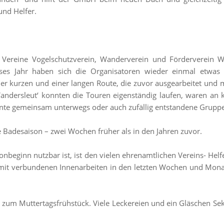
und Helfer.
rei Vereine Vogelschutzverein, Wanderverein und Fördervere
s Jahr haben sich die Organisatoren wieder einmal etwas 
ner kurzen und einer langen Route, die zuvor ausgearbeitet und
andersleut‘ konnten die Touren eigenständig laufen, waren an 
nte gemeinsam unterwegs oder auch zufällig entstandene Grupp
ge Badesaison – zwei Wochen früher als in den Jahren zuvor.
onbeginn nutzbar ist, ist den vielen ehrenamtlichen Vereins- Hel
t verbundenen Innenarbeiten in den letzten Wochen und Monate
zum Muttertagsfrühstück. Viele Leckereien und ein Gläschen Se