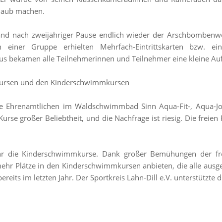
laub machen.
d nach zweijähriger Pause endlich wieder der Arschbombenwe
en einer Gruppe erhielten Mehrfach-Eintrittskarten bzw.
 bekamen alle Teilnehmerinnen und Teilnehmer eine kleine Auf
kursen und den Kinderschwimmkursen
 die Ehrenamtlichen im Waldschwimmbad Sinn Aqua-Fit-, Aqua-
urse großer Beliebtheit, und die Nachfrage ist riesig. Die freien
ahr die Kinderschwimmkurse. Dank großer Bemühungen der frei
ehr Plätze in den Kinderschwimmkursen anbieten, die alle ausg
reits im letzten Jahr. Der Sportkreis Lahn-Dill e.V. unterstützte d