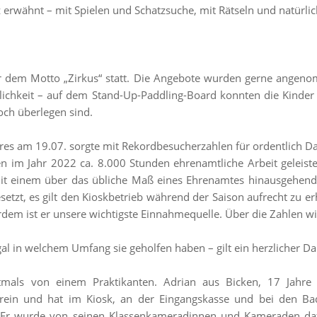
erwähnt – mit Spielen und Schatzsuche, mit Rätseln und natürli
er dem Motto „Zirkus“ statt. Die Angebote wurden gerne angeno
lichkeit – auf dem Stand-Up-Paddling-Board konnten die Kinder
och überlegen sind.
hres am 19.07. sorgte mit Rekordbesucherzahlen für ordentlich Da
 im Jahr 2022 ca. 8.000 Stunden ehrenamtliche Arbeit geleistet
 mit einem über das übliche Maß eines Ehrenamtes hinausgehen
setzt, es gilt den Kioskbetrieb während der Saison aufrecht zu e
dem ist er unsere wichtigste Einnahmequelle. Über die Zahlen wi
al in welchem Umfang sie geholfen haben – gilt ein herzlicher Dan
mals von einem Praktikanten. Adrian aus Bicken, 17 Jahre a
rein und hat im Kiosk, an der Eingangskasse und bei den Bad
 Er wurde von seinen Klassenkameradinnen und Kameraden dafü