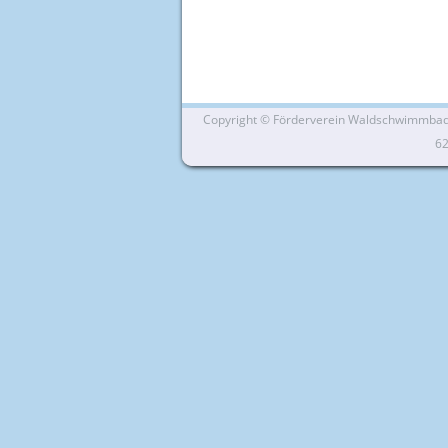
Copyright ©
Förderverein Waldschwimmbad Si
6