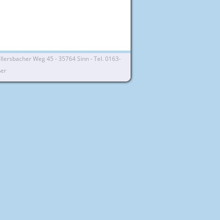
lersbacher Weg 45 - 35764 Sinn - Tel. 0163-
ßer