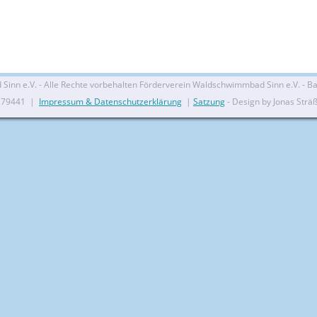
nn e.V. - Alle Rechte vorbehalten Förderverein Waldschwimmbad Sinn e.V. - Bal
279441 |
Impressum & Datenschutzerklärung
|
Satzung
- Design by Jonas Strä