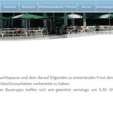
Termine
Berichte
Öffnungszeiten / Preise
Kurse
Kioskange
…
nachtspause und dem darauf folgenden zu erwartenden Frost de
e Abschlussarbeiten vorbereitet zu haben.
 des Bautrupps treffen sich wie gewohnt samstags um 9.30 