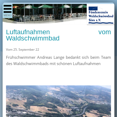
Shop
MENÜ
Aktuelles
Generationenpark
Luftaufnahmen vom
Termine
Waldschwimmbad
Berichte
Vom 25. September 22
Bilder
Frühschwimmer Andreas Lange bedankt sich beim Team
Öffnungszeiten / Preise
des Waldschwimmbads mit schönen Luftaufnahmen
Kurse
Kioskangebote
Unterstützer
Über uns
Team
Pressearchiv