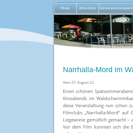
Shop
Aktuelles
Generationenpark
Narrhalla-Mord im 
Vom 27. August 22
Einen schönen Spätsommerabend m
Kinoabends im Waldschwimmbad.
diese Veranstaltung nun schon zu
Filmclubs „Narrhalla-Mord“ auf
Liegewiese gemütlich gemacht – a
Vor dem Film konnten sich die 