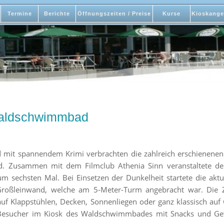
Termine
Berichte
Öffnungszeiten / Preise
Kurse
Kioskange
Waldschwimmbad
it spannendem Krimi verbrachten die zahlreich erschienenen 
 Zusammen mit dem Filmclub Athenia Sinn veranstaltete d
m sechsten Mal. Bei Einsetzen der Dunkelheit startete die aktu
 Großleinwand, welche am 5-Meter-Turm angebracht war. Die Z
uf Klappstühlen, Decken, Sonnenliegen oder ganz klassisch au
Besucher im Kiosk des Waldschwimmbades mit Snacks und Ge