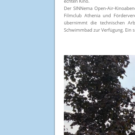
echten Kino.
Der SINNema Open-Air-Kinoabend i
Filmclub Athenia und Förderver
übernimmt die technischen Ar
Schwimmbad zur Verfügung. Ein se