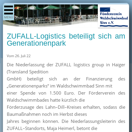
Shop
MENÜ
Aktuelles
Generationenpark
ZUFALL-Logistics beteiligt sich am
Termine
Generationenpark
Berichte
Vom 26. Juli 22
Bilder
Die Niederlassung der ZUFALL logistics group in Haiger
Öffnungszeiten / Preise
(Transland Spedition
GmbH)
beteiligt sich an der Finanzierung des
Kurse
„Generationenpark
s
“ im Waldschwimmbad Sinn
mit
Kioskangebote
einer Spende von 1.500 Euro
. Der Förderverein des
Waldschwimmbades hat
te
kürzlich die
Unterstützer
Fö
rderzusage des
Lahn
–
Dill
–
Kreises
erhalten, sodass die
Über uns
Baumaßnahmen noch im Herbst dieses
Jahres beginnen können. Die Niederlassungsleiterin des
Team
ZUFALL
–
Standorts, Maja Heimerl, betont die
Pressearchiv